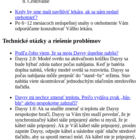
Cestovanie
Kedy by sme mali navštíviť lekára, ak sa nám nedarí
otehotnieť?
Po 6−12 mesiacoch neúspešnej snahy o otehotnenie Vám
odporúčame konzultovať Vášho lekára.
Technické otázky a riešenie problémov
Podľa čoho viem, že sa moja Daysy úspešne nabíja?
Daysy 2.0: Modré svetlo na aktivačnom krúžku Daysy sa
bude hýbať zdola nahor počas nabíjania. Keď je batéria
doplna nabitá, všetky modré svetlá sa rozsvietia. Daysy sa
počas nabíjania môže prepnúť do "stand−by" režimu. Stav
nabitia viete skontrolovať jednoduchým stlačením stredového
tlačidla.
Daysy mi nechce zmerať teplotu. Prečo vydáva zvuk „bíp-
bíp“ alebo nespokojne zabzučí?
Daysy 1.0: Ak sa snažíte zmerať si teplotu ale Daysy
nespokojne bzučí, Daysy sa Vám tým snaží povedať, že je
synchronizačný kábel stále pripojený alebo si myslí, že je
kábel stále pripojený. Ak je Váš kábel stále pripojený, prosím
zapnite Daysy, odpojte kábel a následne opäť stlačte stredové
tlačidlo, aby sa spustil merací mód. Ak kábel nie je pripojený,