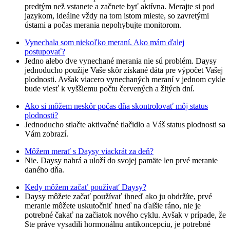
predtým než vstanete a začnete byť aktívna. Merajte si pod
jazykom, ideálne vždy na tom istom mieste, so zavretými
ústami a počas merania nepohybujte monitorom.
Vynechala som niekoľko meraní. Ako mám ďalej
postupovať?
Jedno alebo dve vynechané merania nie sú problém. Daysy
jednoducho použije Vaše skôr získané dáta pre výpočet Vašej
plodnosti. Avšak viacero vynechaných meraní v jednom cykle
bude viesť k vyššiemu počtu červených a žltých dní.
Ako si môžem neskôr počas dňa skontrolovať môj status
plodnosti?
Jednoducho stlačte aktivačné tlačidlo a Váš status plodnosti sa
Vám zobrazí.
Môžem merať s Daysy viackrát za deň?
Nie. Daysy nahrá a uloží do svojej pamäte len prvé meranie
daného dňa.
Kedy môžem začať používať Daysy?
Daysy môžete začať používať ihneď ako ju obdržíte, prvé
meranie môžete uskutočniť hneď na ďalšie ráno, nie je
potrebné čakať na začiatok nového cyklu. Avšak v prípade, že
Ste práve vysadili hormonálnu antikoncepciu, je potrebné