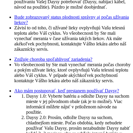
používaniu Vašej Daysy potrebovať (Daysy, nabíjací kábel,
návod na použitie). Púzdro je možné doobjednať.
Bude zobrazovaný status plodnosti správny aj počas užívania
liekov?
Závisí to od toho, či užívané lieky ovplyvňujú Vašu telesnú
teplotu alebo Váš cyklus. Vo všeobecnosti by Ste mali
vynechať merania v čase užívania takých liekov. Ak máte
akékoľvek pochybnosti, kontaktujte Vášho lekára alebo náš
zákaznícky servis.
Znižuje choroba spoľahlivosť zariadenia?
Vo všeobecnosti by Ste mali vynechať merania počas choroby
a pokým užívate lieky, ktoré ovplyvňujú Vašu telesnú teplotu
alebo Váš cyklus. V prípade akýchkoľvek pochybností
kontaktuje Vášho lekára alebo náš zákaznícky servis.
Ako mám postupovať, keď prestanem používať Daysy?
Daysy 1.0: Vyberte batériu a odložte Daysy na suchom
mieste v jej pôvodnom obale (ak je to možné). Viac
informácií môžete nájsť v priloženom návode na
použitie.
Daysy 2.0: Prosím, odložte Daysy na suchom,
chladnejšom mieste. Počas obdobia, kedy nebudete
používať Vašu Daysy, prosím nezabudnite Daysy nabiť