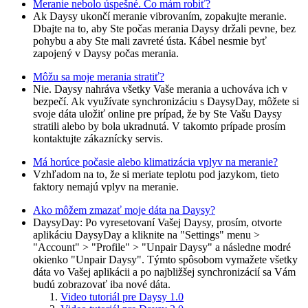
Meranie nebolo úspešné. Čo mám robiť?
Ak Daysy ukončí meranie vibrovaním, zopakujte meranie.
Dbajte na to, aby Ste počas merania Daysy držali pevne, bez
pohybu a aby Ste mali zavreté ústa. Kábel nesmie byť
zapojený v Daysy počas merania.
Môžu sa moje merania stratiť?
Nie. Daysy nahráva všetky Vaše merania a uchováva ich v
bezpečí. Ak využívate synchronizáciu s DaysyDay, môžete si
svoje dáta uložiť online pre prípad, že by Ste Vašu Daysy
stratili alebo by bola ukradnutá. V takomto prípade prosím
kontaktujte zákaznícky servis.
Má horúce počasie alebo klimatizácia vplyv na meranie?
Vzhľadom na to, že si meriate teplotu pod jazykom, tieto
faktory nemajú vplyv na meranie.
Ako môžem zmazať moje dáta na Daysy?
DaysyDay: Po vyresetovaní Vašej Daysy, prosím, otvorte
aplikáciu DaysyDay a kliknite na "Settings" menu >
"Account" > "Profile" > "Unpair Daysy" a následne modré
okienko "Unpair Daysy". Týmto spôsobom vymažete všetky
dáta vo Vašej aplikácii a po najbližšej synchronizácií sa Vám
budú zobrazovať iba nové dáta.
Video tutoriál pre Daysy 1.0