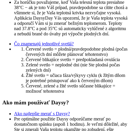
Za horúčku považujeme, keď Vaša telesná teplota presiahne
38°C − ak je toto Váš prípad, pravdepodobne sa cítite chorá a
všimnete si, že je Vaša teplotná krivka nezvyčajne vysoká.
Aplikácia DaysyDay Vás upozorní, že je Vaša teplota vysoká
a odporučí Vám si ju zmerať bežným teplomerom. Teploty
nad 37.8°C a pod 35°C sú automaticky vylúčené z algoritmu
a nebudú brané do úvahy pri výpočte plodných dní.
Čo znamenajú jednotlivé svetlá?
Červené svetlo = plodná/pravdepodobne plodná (počas
červených dní môžete plánovať tehotenstvo)
Červené blikajúce svetlo = predpokladaná ovulácia
Zelené svetlo = neplodné dni (nie Ste plodná počas
zelených dní)
Žlté svetlo = učiaca fáza/výkyvy cyklu (k žltým dňom
je potrebné pristupovať ako k červeným dňom)
Červené, zelené a žlté svetlo súčasne blikajúce =
možnosť tehotenstva
Ako mám používať Daysy?
Ako najlepšie merať s Daysy?
Pre optimálne použitie Daysy odporúčame merať po
dostatočnom spánku (aspoň 1 hodinu). Je veľmi dôležité, aby
Ste si zmerali Vašu teplotu okamžite po zobudení, ešte