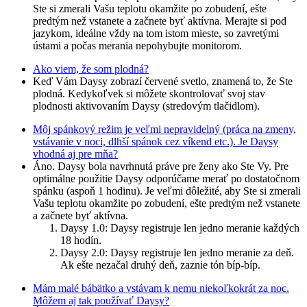
Ste si zmerali Vašu teplotu okamžite po zobudení, ešte
predtým než vstanete a začnete byť aktívna. Merajte si pod
jazykom, ideálne vždy na tom istom mieste, so zavretými
ústami a počas merania nepohybujte monitorom.
Ako viem, že som plodná?
Keď Vám Daysy zobrazí červené svetlo, znamená to, že Ste
plodná. Kedykoľvek si môžete skontrolovať svoj stav
plodnosti aktivovaním Daysy (stredovým tlačidlom).
Môj spánkový režim je veľmi nepravidelný (práca na zmeny,
vstávanie v noci, dlhší spánok cez víkend etc.). Je Daysy
vhodná aj pre mňa?
Áno. Daysy bola navrhnutá práve pre ženy ako Ste Vy. Pre
optimálne použitie Daysy odporúčame merať po dostatočnom
spánku (aspoň 1 hodinu). Je veľmi dôležité, aby Ste si zmerali
Vašu teplotu okamžite po zobudení, ešte predtým než vstanete
a začnete byť aktívna.
Daysy 1.0: Daysy registruje len jedno meranie každých
18 hodín.
Daysy 2.0: Daysy registruje len jedno meranie za deň.
Ak ešte nezačal druhý deň, zaznie tón bíp-bíp.
Mám malé bábätko a vstávam k nemu niekoľkokrát za noc.
Môžem aj tak používať Daysy?