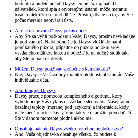
hodnotu a budete počuť Daysy jemne 2x zapípať. U
užívateliek, ktoré spia s otvorenými ústami, môže meranie
trvať o niekoľko sekúnd dlhšie. Prosím, dbajte na to, aby Ste
počas merania neotvárali ústa.
Ako si uschovám Daysy počas noci?
Aby Ste sa vyhli poškodeniu Vašej Daysy, prosím nevkladajte
ju pod vankúš. Najvhodnejšie je Daysy vložiť do nami
ponúkaného púzdra, prípadne do puzdra od okuliarov
vystlaného mäkkou látkou a odložiť ju na nočný stolík tak,
aby Ste ju mali na dosah.
Môžem Daysy používať spoločne s kamarátkou?
Nie, Daysy je Váš osobný monitor plodnosti obsahujúci Vaše
individuálne dáta.
Ako funguje Daysy?
Daysy pracuje pomocou komplexného algoritmu, ktorý
vyhodnocuje Váš cyklus na základe sledovania Vašej rannej
bazálnej teploty (meranej pod jazykom) a informácie, kedy
máte menštruáciu. Daysy Vám tak vie okamžite povedať, či
Ste v danom momente plodná alebo nie.
Obsahuje balenie Daysy všetko potrebné príslušenstvo?
Áno, Vaša objednávka obsahuje všetko, čo budete k