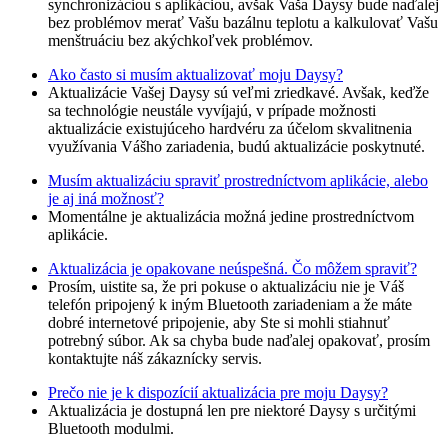
synchronizáciou s aplikáciou, avšak Vaša Daysy bude naďalej
bez problémov merať Vašu bazálnu teplotu a kalkulovať Vašu
menštruáciu bez akýchkoľvek problémov.
Ako často si musím aktualizovať moju Daysy?
Aktualizácie Vašej Daysy sú veľmi zriedkavé. Avšak, keďže
sa technológie neustále vyvíjajú, v prípade možnosti
aktualizácie existujúceho hardvéru za účelom skvalitnenia
využívania Vášho zariadenia, budú aktualizácie poskytnuté.
Musím aktualizáciu spraviť prostredníctvom aplikácie, alebo
je aj iná možnosť?
Momentálne je aktualizácia možná jedine prostredníctvom
aplikácie.
Aktualizácia je opakovane neúspešná. Čo môžem spraviť?
Prosím, uistite sa, že pri pokuse o aktualizáciu nie je Váš
telefón pripojený k iným Bluetooth zariadeniam a že máte
dobré internetové pripojenie, aby Ste si mohli stiahnuť
potrebný súbor. Ak sa chyba bude naďalej opakovať, prosím
kontaktujte náš zákaznícky servis.
Prečo nie je k dispozícií aktualizácia pre moju Daysy?
Aktualizácia je dostupná len pre niektoré Daysy s určitými
Bluetooth modulmi.