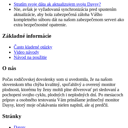
Stratím svoje dáta ak aktualizujem svoju Daysy?
Nie, avšak je vyžadovaná synchronizácia pred spustením
aktualizácie, aby bola zabezpečená záloha Vášho
kompletného súboru dát na našom zabezpečenom serveri ako
extra bezpečnostné opatrenie.
Základné informácie
Často kladené otázky
Video návody
Návod na použitie
O nás
Počas rodičovskej dovolenky som si uvedomila, že na našom
slovenskom trhu chýba kvalitný, spoľahlivý a overený monitor
plodnosti, ktorému by ženy mohli plne dôverovať pri sledovaní a
pochopení svojho cyklu, plodných i neplodných dní. Po mesiacoch
príprav a osobného testovania Vám prinášame jedinečný monitor
Daysy, ktorý moje očakávania nielen naplnil, ale aj predčil.
Stránky
Daysy