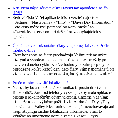
Kde viem nájsť sériové číslo DaysyDay aplikácie a na čo
slúži?
Sériové číslo Vašej aplikácie (číslo verzie) nájdete v
"Settings" (Nastavenia) > "Info" > "DaysyDay Information".
Toto číslo môže byť potrebné pri komunikácií so
zákazníckym servisom pri riešení otázok týkajúcich sa
aplikácie.
Čo sú tie dve horizontálne čiary v teplotnej krivke každého
môjho cyklu?
Tieto horizontálne čiary prechádzajú Vašimi priemernými
nízkymi a vysokými teplotami a sú kalkulované vždy po
uzavretí daného cyklu. Keďže hodnoty bazálnej teploty tela
prirodzene kolíšu každý deň, tieto čiary Vám napomáhajú pri
vizualizovaní si teplotného skoku, ktorý nastáva po ovulácií.
Prečo musím povoliť lokalizáciu?
Nato, aby bola umožnená komunikácia prostredníctvom
Bluetooth®, Android telefóny vyžadujú, aby mala aplikácia
prístup k lokalizačným dátam telefónu. Chceme Vás však
uistiť, že toto je výlučne požiadavka Androidu. DaysyDay
aplikácia ani Valley Electronics nezbierajú, neuchovávajú ani
nesprístupňujú žiadne lokalizačné informácie. Slúži to
výlučne na umožnenie komunikácie s Vašou Daysy