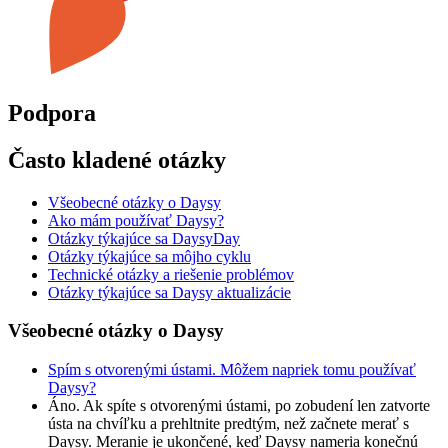
Podpora
Často kladené otázky
Všeobecné otázky o Daysy
Ako mám používať Daysy?
Otázky týkajúce sa DaysyDay
Otázky týkajúce sa môjho cyklu
Technické otázky a riešenie problémov
Otázky týkajúce sa Daysy aktualizácie
Všeobecné otázky o Daysy
Spím s otvorenými ústami. Môžem napriek tomu používať
Daysy?
Áno. Ak spíte s otvorenými ústami, po zobudení len zatvorte
ústa na chvíľku a prehltnite predtým, než začnete merať s
Daysy. Meranie je ukončené, keď Daysy nameria konečnú