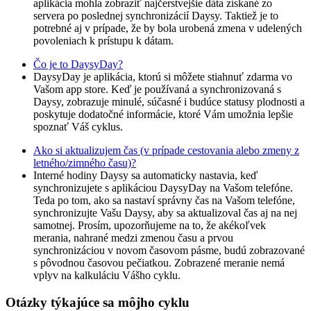
aplikácia mohla zobraziť najčerstvejšie dáta získané zo
servera po poslednej synchronizácií Daysy. Taktiež je to
potrebné aj v prípade, že by bola urobená zmena v udelených
povoleniach k prístupu k dátam.
Čo je to DaysyDay?
DaysyDay je aplikácia, ktorú si môžete stiahnuť zdarma vo
Vašom app store. Keď je používaná a synchronizovaná s
Daysy, zobrazuje minulé, súčasné i budúce statusy plodnosti a
poskytuje dodatočné informácie, ktoré Vám umožnia lepšie
spoznať Váš cyklus.
Ako si aktualizujem čas (v prípade cestovania alebo zmeny z
letného/zimného času)?
Interné hodiny Daysy sa automaticky nastavia, keď
synchronizujete s aplikáciou DaysyDay na Vašom telefóne.
Teda po tom, ako sa nastaví správny čas na Vašom telefóne,
synchronizujte Vašu Daysy, aby sa aktualizoval čas aj na nej
samotnej. Prosím, upozorňujeme na to, že akékoľvek
merania, nahrané medzi zmenou času a prvou
synchronizáciou v novom časovom pásme, budú zobrazované
s pôvodnou časovou pečiatkou. Zobrazené meranie nemá
vplyv na kalkuláciu Vášho cyklu.
Otázky týkajúce sa môjho cyklu