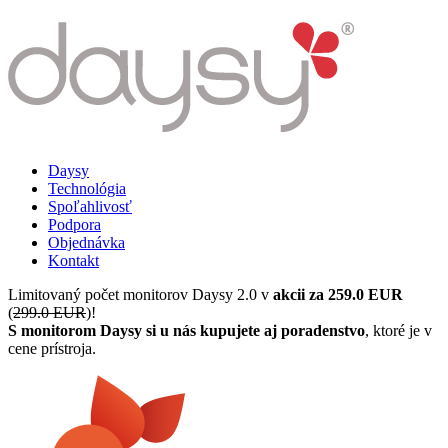
Daysy
Technológia
Spoľahlivosť
Podpora
Objednávka
Kontakt
Limitovaný počet monitorov Daysy 2.0 v
akcii za 259.0 EUR
(
299.0 EUR
)!
S monitorom Daysy si u nás kupujete aj poradenstvo
, ktoré je v
cene prístroja.