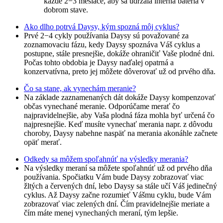
každé 2−3 mesiace, aby sa udržala interná batéria v
dobrom stave.
Ako dlho potrvá Daysy, kým spozná môj cyklus?
Prvé 2−4 cykly používania Daysy sú považované za
zoznamovaciu fázu, kedy Daysy spoznáva Váš cyklus a
postupne, stále presnejšie, dokáže ohraničiť Vaše plodné dni.
Počas tohto obdobia je Daysy naďalej opatrná a
konzervatívna, preto jej môžete dôverovať už od prvého dňa.
Čo sa stane, ak vynechám meranie?
Na základe zaznamenaných dát dokáže Daysy kompenzovať
občas vynechané meranie. Odporúčame merať čo
najpravidelnejšie, aby Vaša plodná fáza mohla byť určená čo
najpresnejšie. Keď musíte vynechať merania napr. z dôvodu
choroby, Daysy nabehne naspäť na merania akonáhle začnete
opäť merať.
Odkedy sa môžem spoľahnúť na výsledky merania?
Na výsledky meraní sa môžete spoľahnúť už od prvého dňa
používania. Spočiatku Vám bude Daysy zobrazovať viac
žltých a červených dní, lebo Daysy sa stále učí Váš jedinečný
cyklus. Až Daysy začne rozumieť Vášmu cyklu, bude Vám
zobrazovať viac zelených dní. Čím pravidelnejšie meriate a
čím máte menej vynechaných meraní, tým lepšie.