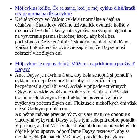
Môj cyklus kolíše. Čo sa stane, keď je môj cyklus dlhší/kratší
než je normálna dĺžka cyklu?
Určité výkyvy vo Vašom cykle sú normálne a dajú sa
očakávať. Štatisticky väčšine užívateliek ovulácia kolíše v
rozmedzí 1−3 dní. Daysy toto využíva vo svojom algoritme
na vytvorenie pásma skutočnej istoty, aby bola bez
pochybností, že zelené dni sú skutočne neplodnými dňami.
Väčšia fluktuácia dňa ovulácie zapríčiní, že Daysy musí
zobraziť viac žltých dní.
Môj cyklus je nepravidelný. Môžem i napriek tomu používať
Daysy?
Áno. Daysy je navrhnutá tak, aby bola schopná si poradiť s
cyklami rôznej dĺžky bez toho, aby bola znížená jej
bezpečnosť a spoľahlivosť. Avšak v prípade extrémnych
výkyvov v cykle využívanie tohto zariadenia sa môže stať
trochu neefektívnym, lebo fluktuácie povedú k značne
zvýšeným počtom žltých dní. Fluktuácie niekoľkých dní však
nie sú žiadnym problémom.
Ak bežne mávate pravidelný cyklus ale mali Ste obdobie s
viacerými výkyvmi, Daysy si je s tým schopná dobre poradiť.
V prípade, ak bol Váš cyklus dlhšie obdobie nepravidelný ale
dôjde k jeho úprave, odporúčame Daysy resetovať, aby sa
mohla rýchlejšie naučiť Váš nový, pravidelnejší cyklus.