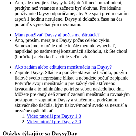
Áno, ale merajte s Daysy každý deň ihneď po zobudení,
predtým než vstanete a začnete byť aktívna. Pre ideálne
používanie Daysy odporúčame, aby Ste spali pred meraním
aspoň 1 hodinu nerušene. Daysy si dokáže z času na čas
poradiť s vynechanými meraniami.
Mám používať Daysy aj počas menštruácie?
Áno, prosím, merajte s Daysy počas celého cyklu.
Samozrejme, v určité dni je lepšie meranie vynechať,
napríklad po nadmernej konzumácií alkoholu, ak Ste chorá
(horúčka) alebo keď sa cítite veľmi zle.
Ako zadám alebo editujem menštruáciu na Daysy?
Zapnite Daysy. Stlačte a podržte aktivačné tlačidlo, pokým
fialové svetlo neprestane blikať a nebudete počuť zapípanie.
Potvrďte svoju menštruáciu pre každý deň aktívneho
krvácania a to minimálne po tri za sebou nasledujúce dni.
Môžete pre daný deň zmeniť zadanú menštruáciu rovnakým
postupom − zapnutím Daysy a stlačením a podržaním
aktivačného tlačidla, kým fialové/modré svetlo sa nezruší a
nezačne opäť blikať.
Video tutoriál pre Daysy 1.0
Video tutoriál pre Daysy 2.0
Otázky týkajúce sa DaysyDay