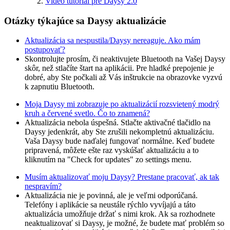
Video tutoriál pre Daysy 2.0
Otázky týkajúce sa Daysy aktualizácie
Aktualizácia sa nespustila/Daysy nereaguje. Ako mám
postupovať?
Skontrolujte prosím, či neaktivujete Bluetooth na Vašej Daysy
skôr, než stlačíte štart na aplikácii. Pre hladké prepojenie je
dobré, aby Ste počkali až Vás inštrukcie na obrazovke vyzvú
k zapnutiu Bluetooth.
Moja Daysy mi zobrazuje po aktualizácií rozsvietený modrý
kruh a červené svetlo. Čo to znamená?
Aktualizácia nebola úspešná. Stlačte aktivačné tlačidlo na
Daysy jedenkrát, aby Ste zrušili nekompletnú aktualizáciu.
Vaša Daysy bude naďalej fungovať normálne. Keď budete
pripravená, môžete ešte raz vyskúšať aktualizáciu a to
kliknutím na "Check for updates" zo settings menu.
Musím aktualizovať moju Daysy? Prestane pracovať, ak tak
nespravím?
Aktualizácia nie je povinná, ale je veľmi odporúčaná.
Telefóny i aplikácie sa neustále rýchlo vyvíjajú a táto
aktualizácia umožňuje držať s nimi krok. Ak sa rozhodnete
neaktualizovať si Daysy, je možné, že budete mať problém so