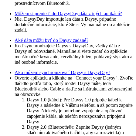
prostredníctvom Bluetooth®.
Môžem si preniesť do DaysyDay dáta z iných aplikácií?
Nie. DaysyDay importuje len dáta z Daysy, prípadne
dodatočné informácie, ktoré Ste si Vy manuálne do aplikácie
zadali.
Aké dáta môžu byť do Daysy zadané?
Keď synchronizujete Daysy s DaysyDay, všetky dáta z
Daysy sú odovzdané. Manuálne si viete zadať do aplikácie
menštruačné krvácanie, cervikálny hlien, pohlavný styk ako aj
iné osobné informácie.
Ako môžem synchronizovať Daysy s DaysyDay?
Otvorte aplikáciu a kliknite na "Connect your Daysy". Zvoľte
tlačidlo podľa toho, ktorý model Daysy máte, teda
Bluetooth® alebo Cable a riaďte sa inštrukciami zobrazenými
na obrazovke.
Daysy 1.0 (kábel): Pre Daysy 1.0 pripojte kábel k
Daysy a následne k Vášmu telefónu a až potom zapnite
Daysy. Niekedy je potrebné vypojenie a opätovné
zapojenie kábla, ak telefón nerozpoznáva pripojenú
Daysy.
Daysy 2.0 (Bluetooth®): Zapnite Daysy (jedným
stlačením aktivačného tlačidla, aby sa rozsvietila) a