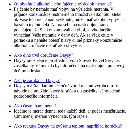
Ovplyvňujú alkohol alebo fajčenie výsledok merania?
Fajčenie by nemalo mať vplyv na výsledok merania. V
prípade konzumácie nadmerného množstva alkoholu, alebo
ak Vaše telo nie je naň zvyknuté, môže mať alkohol vplyv na
bazálnu teplotu tela. Ak na sebe na nasledujúci ráno
pociťujete, že Ste konzumovali alkohol, je vhodnejšie
vynechať Vaše meranie v daný deň. Ak sa však cítite v
poriadku a nemáte bolesť hlavy či iné príznaky konzumácie
alkoholu, môžete merať ako obvykle.
Ako dlho trvá doručenie Daysy?
Daysy odosielame prostredníctvom Slovak Parcel Service,
zásielka by Vám mala byť doručená na nasledujúci pracovný
deň po odoslaní.
Aká je záruka na Daysy?
Daysy má štandardnú 2−ročnú záruku danú výrobcom. V
návode na použitie, ktorý je súčasťou zásielky, sú uvedené
podrobnejšie informácie.
Ako často mám merať?
Ideálne je merať denne, teda každý deň, aj počas menštruácie.
Čím menej meraní vynecháte, tým lepšie.
Ako reaguje Daysy na zvýšenú teplotu, napríklad horúčku?