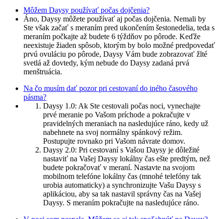
Môžem Daysy používať počas dojčenia?
Áno, Daysy môžete používať aj počas dojčenia. Nemali by
Ste však začať s meraním pred ukončením šestonedelia, teda s
meraním počkajte až budete 6 týždňov po pôrode. Keďže
neexistuje žiaden spôsob, ktorým by bolo možné predpovedať
prvú ovuláciu po pôrode, Daysy Vám bude zobrazovať žlté
svetlá až dovtedy, kým nebude do Daysy zadaná prvá
menštruácia.
Na čo musím dať pozor pri cestovaní do iného časového
pásma?
Daysy 1.0: Ak Ste cestovali počas noci, vynechajte
prvé meranie po Vašom príchode a pokračujte v
pravidelných meraniach na nasledujúce ráno, kedy už
nabehnete na svoj normálny spánkový režim.
Postupujte rovnako pri Vašom návrate domov.
Daysy 2.0: Pri cestovaní s Vašou Daysy je dôležité
nastaviť na Vašej Daysy lokálny čas ešte predtým, než
budete pokračovať v meraní. Nastavte na svojom
mobilnom telefóne lokálny čas (mnohé telefóny tak
urobia automaticky) a synchronizujte Vašu Daysy s
aplikáciou, aby sa tak nastavil správny čas na Vašej
Daysy. S meraním pokračujte na nasledujúce ráno.