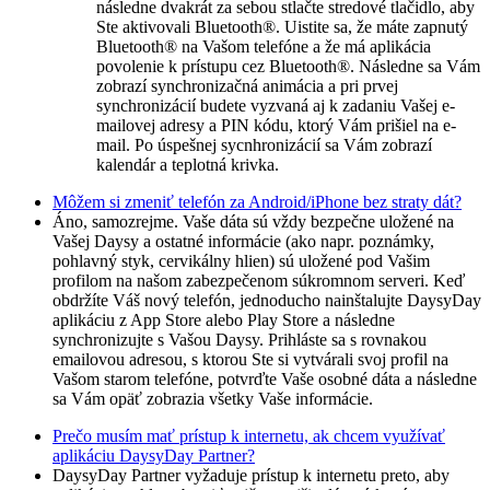
následne dvakrát za sebou stlačte stredové tlačidlo, aby
Ste aktivovali Bluetooth®. Uistite sa, že máte zapnutý
Bluetooth® na Vašom telefóne a že má aplikácia
povolenie k prístupu cez Bluetooth®. Následne sa Vám
zobrazí synchronizačná animácia a pri prvej
synchronizácií budete vyzvaná aj k zadaniu Vašej e-
mailovej adresy a PIN kódu, ktorý Vám prišiel na e-
mail. Po úspešnej sycnhronizácií sa Vám zobrazí
kalendár a teplotná krivka.
Môžem si zmeniť telefón za Android/iPhone bez straty dát?
Áno, samozrejme. Vaše dáta sú vždy bezpečne uložené na
Vašej Daysy a ostatné informácie (ako napr. poznámky,
pohlavný styk, cervikálny hlien) sú uložené pod Vašim
profilom na našom zabezpečenom súkromnom serveri. Keď
obdržíte Váš nový telefón, jednoducho nainštalujte DaysyDay
aplikáciu z App Store alebo Play Store a následne
synchronizujte s Vašou Daysy. Prihláste sa s rovnakou
emailovou adresou, s ktorou Ste si vytvárali svoj profil na
Vašom starom telefóne, potvrďte Vaše osobné dáta a následne
sa Vám opäť zobrazia všetky Vaše informácie.
Prečo musím mať prístup k internetu, ak chcem využívať
aplikáciu DaysyDay Partner?
DaysyDay Partner vyžaduje prístup k internetu preto, aby