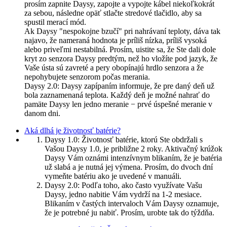
prosím zapnite Daysy, zapojte a vypojte kábel niekoľkokrát
za sebou, následne opäť stlačte stredové tlačidlo, aby sa
spustil merací mód.
Ak Daysy "nespokojne bzučí" pri nahrávaní teploty, dáva tak
najavo, že nameraná hodnota je príliš nízka, príliš vysoká
alebo priveľmi nestabilná. Prosím, uistite sa, že Ste dali dole
kryt zo senzora Daysy predtým, než ho vložíte pod jazyk, že
Vaše ústa sú zavreté a pery obopínajú hrdlo senzora a že
nepohybujete senzorom počas merania.
Daysy 2.0: Daysy zapípaním informuje, že pre daný deň už
bola zaznamenaná teplota. Každý deň je možné nahrať do
pamäte Daysy len jedno meranie − prvé úspešné meranie v
danom dni.
Aká dlhá je životnosť batérie?
Daysy 1.0: Životnosť batérie, ktorú Ste obdržali s
Vašou Daysy 1.0, je približne 2 roky. Aktivačný krúžok
Daysy Vám oznámi intenzívnym blikaním, že je batéria
už slabá a je nutná jej výmena. Prosím, do dvoch dní
vymeňte batériu ako je uvedené v manuáli.
Daysy 2.0: Podľa toho, ako často využívate Vašu
Daysy, jedno nabitie Vám vydrží na 1-2 mesiace.
Blikaním v častých intervaloch Vám Daysy oznamuje,
že je potrebné ju nabiť. Prosím, urobte tak do týždňa.