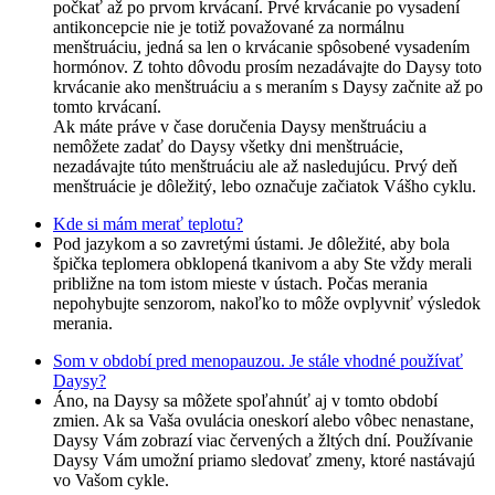
počkať až po prvom krvácaní. Prvé krvácanie po vysadení
antikoncepcie nie je totiž považované za normálnu
menštruáciu, jedná sa len o krvácanie spôsobené vysadením
hormónov. Z tohto dôvodu prosím nezadávajte do Daysy toto
krvácanie ako menštruáciu a s meraním s Daysy začnite až po
tomto krvácaní.
Ak máte práve v čase doručenia Daysy menštruáciu a
nemôžete zadať do Daysy všetky dni menštruácie,
nezadávajte túto menštruáciu ale až nasledujúcu. Prvý deň
menštruácie je dôležitý, lebo označuje začiatok Vášho cyklu.
Kde si mám merať teplotu?
Pod jazykom a so zavretými ústami. Je dôležité, aby bola
špička teplomera obklopená tkanivom a aby Ste vždy merali
približne na tom istom mieste v ústach. Počas merania
nepohybujte senzorom, nakoľko to môže ovplyvniť výsledok
merania.
Som v období pred menopauzou. Je stále vhodné používať
Daysy?
Áno, na Daysy sa môžete spoľahnúť aj v tomto období
zmien. Ak sa Vaša ovulácia oneskorí alebo vôbec nenastane,
Daysy Vám zobrazí viac červených a žltých dní. Používanie
Daysy Vám umožní priamo sledovať zmeny, ktoré nastávajú
vo Vašom cykle.