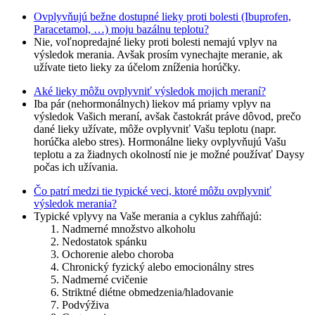
Ovplyvňujú bežne dostupné lieky proti bolesti (Ibuprofen,
Paracetamol, …) moju bazálnu teplotu?
Nie, voľnopredajné lieky proti bolesti nemajú vplyv na
výsledok merania. Avšak prosím vynechajte meranie, ak
užívate tieto lieky za účelom zníženia horúčky.
Aké lieky môžu ovplyvniť výsledok mojich meraní?
Iba pár (nehormonálnych) liekov má priamy vplyv na
výsledok Vašich meraní, avšak častokrát práve dôvod, prečo
dané lieky užívate, môže ovplyvniť Vašu teplotu (napr.
horúčka alebo stres). Hormonálne lieky ovplyvňujú Vašu
teplotu a za žiadnych okolností nie je možné používať Daysy
počas ich užívania.
Čo patrí medzi tie typické veci, ktoré môžu ovplyvniť
výsledok merania?
Typické vplyvy na Vaše merania a cyklus zahŕňajú:
Nadmerné množstvo alkoholu
Nedostatok spánku
Ochorenie alebo choroba
Chronický fyzický alebo emocionálny stres
Nadmerné cvičenie
Striktné diétne obmedzenia/hladovanie
Podvýživa