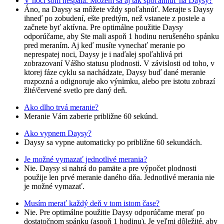
V noci som nespala. Môžem sa aj tak spoľahnúť na Daysy?
Áno, na Daysy sa môžete vždy spoľahnúť. Merajte s Daysy
ihneď po zobudení, ešte predtým, než vstanete z postele a
začnete byť aktívna. Pre optimálne použitie Daysy
odporúčame, aby Ste mali aspoň 1 hodinu nerušeného spánku
pred meraním. Aj keď musíte vynechať meranie po
neprespatej noci, Daysy je i naďalej spoľahlivá pri
zobrazovaní Vášho statusu plodnosti. V závislosti od toho, v
ktorej fáze cyklu sa nachádzate, Daysy buď dané meranie
rozpozná a odignoruje ako výnimku, alebo pre istotu zobrazí
žlté/červené svetlo pre daný deň.
Ako dlho trvá meranie?
Meranie Vám zaberie približne 60 sekúnd.
Ako vypnem Daysy?
Daysy sa vypne automaticky po približne 60 sekundách.
Je možné vymazať jednotlivé merania?
Nie. Daysy si nahrá do pamäte a pre výpočet plodnosti
použije len prvé meranie daného dňa. Jednotlivé merania nie
je možné vymazať.
Musím merať každý deň v tom istom čase?
Nie. Pre optimálne použitie Daysy odporúčame merať po
dostatočnom spánku (aspoň 1 hodinu). Je veľmi dôležité, aby